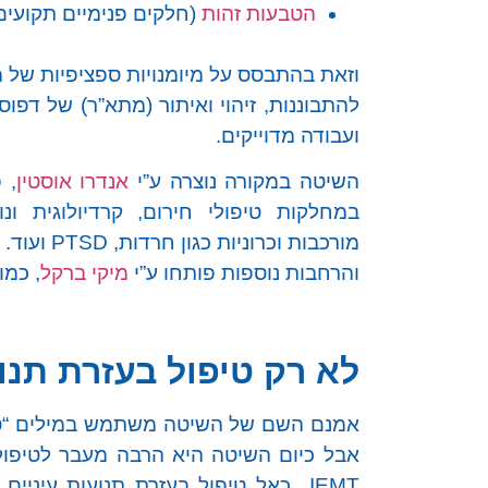
הטבעות זהות
(חלקים פנימיים תקועים 
וזאת בהתבסס על מיומנויות ספציפיות של מטפל
להתבוננות, זיהוי ואיתור (מתא”ר) של דפוס
ועבודה מדוייקים.
השיטה במקורה נוצרה ע”י
אנדרו אוסטין
, 
במחלקות טיפולי חירום, קרדיולוגית ונו
מורכבות וכרוניות כגון חרדות, PTSD ועוד.
והרחבות נוספות פותחו ע”י
מיקי ברקל
, כמו
לא רק טיפול בעזרת תנוע
אמנם השם של השיטה משתמש במילים “טיפו
אבל כיום השיטה היא הרבה מעבר לטיפול 
IEMT כאל טיפול בעזרת תנועות עיני