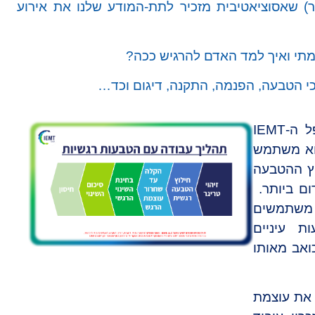
ר) שאסוציאטיבית מזכיר לתת-המודע שלנו את אירוע
תי ואיך למד האדם להרגיש ככה?
י הטבעה, הפנמה, התקנה, דיגום וכד…
, ברגע שמטפל ה-IEMT
וא משתמש
 הנועד לחילוץ ההטבעה
ום ביותר.
 משתמשים
ות עיניים
ואב מאותו
 את עוצמת