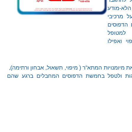
הלא-מודע
ל מרכיבי
 הדפוסים
 למטופל
י ואפילו
, מטפל ה-IEMT, מפתח את מיומנויות המתא”ר ( מיפוי, תשאול, אבחון ורתימה),
הות ולטפל בחמשת הדפוסים המחבלים ברגע שהם