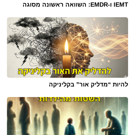
IEMT ו-EMDR: השוואה ראשונה מסוגה
להיות “מדליק אור” בקליניקה