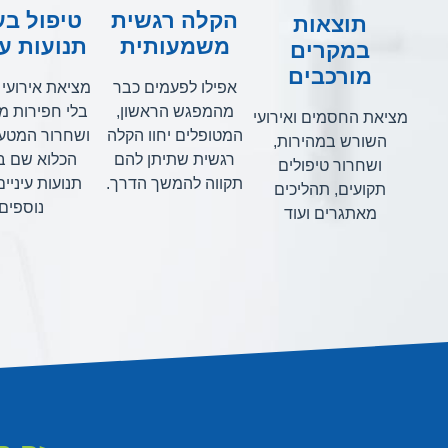
הקלה רגשית
טיפול בע
תוצאות
משמעותית
תנועות עי
במקרים
מורכבים
אפילו לפעמים כבר
מציאת אירועי 
מהמפגש הראשון,
בלי חפירות מי
מציאת החסמים ואירועי
המטופלים יחוו הקלה
ושחרור המטען
השורש במהירות,
רגשית שתיתן להם
הכלוא שם ב
ושחרור טיפולים
תקווה להמשך הדרך.
תנועות עיניים
תקועים, תהליכים
נוספים.
מאתגרים ועוד