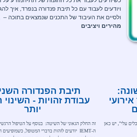
כשיודעים לעבור את כל ההגנות של תת-המודע על ת
ויודעים לעבוד עם כל תיבת פנדורה בנפרד, איך להג
ולסיים את העיבוד של התכנים שנמצאים בתוכה –
אפ
מהירים ויציבים
ונה:
תיבת הפנדורה השני
אירועי
עבודת זהויות - השינוי 
ם
יותר
ים עלי”, יש כאן
זה החלק הגאוני של השיטה:
בנוסף על הטיפול הרגשי,
ה-
IEMT
יודעים לזהות בדברי המטופל, כשמופיעים ח