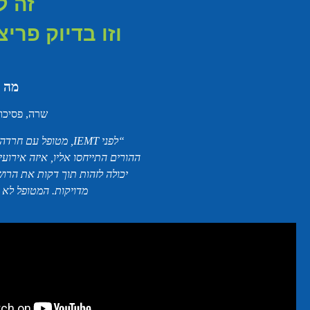
זה ל
וזו בדיוק פריצ
מה ז
שרה, פסיכולוגית קלינית 
“
לפני
IEMT
,
מטופל עם חרדה ח
ההורים התייחסו אליו, איזה אירועי
יכולה לזהות תוך דקות את הרושם
מדויקות. המטופל לא 