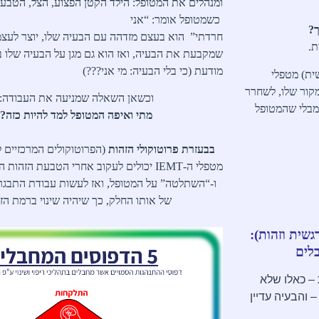
ומנהלים את המטופל: הילד הקטן הפצוע, הצל, הטבעת
כשמטופל אומר:
“אני
ך?
חרדתי”
הוא בעצם מזדהה עם הבעיה שלו, יוצר לעצמ
ת.
שמקבעת את הבעיה, ואז הוא גם מגן על הבעיה שלו ב
מודעת (כי בלי הבעיה:
מי אני???)
ית) מטפלי
קור שלו, לשחרר
וכשאן השאלה שמניעה את העבודה:
מבלי שהמטופל
מתי ואיפה המטופל למד להיות כזה?
ב
בעזרת פרוטוקולי הזהות
(הפרוטוקולים המרכזיים ל
מטפלי ה-
IEMT
יכולים לעקוב אחרי הטבעת הזהות ה
ו-“השתלטה”
על המטופל, ואז לעשות עבודת התבגרו
של אותו החלק, כך שיהיה שינוי ברמת הזה
גשית וזהות):
 – כאלו שלא
 והבעיה עדיין