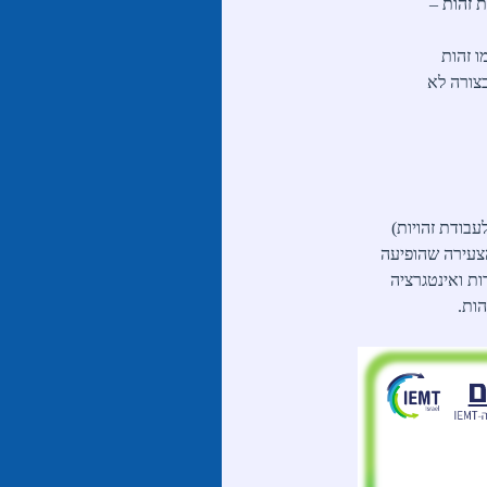
 זהות –
ו זהות
צורה לא
עבודת זהויות)
צעירה שהופיעה
ת ואינטגרציה
ות.