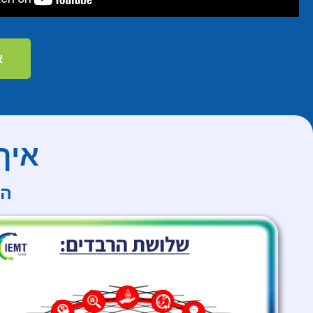
א
איך
הס